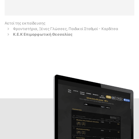
Αετοί της εκπαίδευσης
Φροντιστήρια, Ξένες Γλώσσες, Παιδικοί Σταθμοί - Καρδίτσα
Κ.Ε.Κ Επιμορφωτική Θεσσαλίας