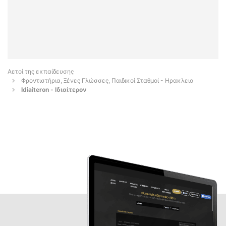
Αετοί της εκπαίδευσης
Φροντιστήρια, Ξένες Γλώσσες, Παιδικοί Σταθμοί - Ηρακλειο
Idiaiteron - Ιδιαίτερον