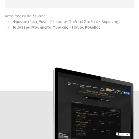
Αετοί της εκπαίδευσης
Φροντιστήρια, Ξένες Γλώσσες, Παιδικοί Σταθμοί - Βύρωνας
Ιδιαίτερα Μαθήματα Φυσικής - Πάνος Κολοβός