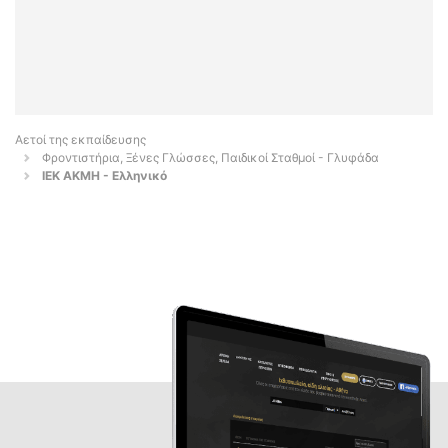
Αετοί της εκπαίδευσης
Φροντιστήρια, Ξένες Γλώσσες, Παιδικοί Σταθμοί - Γλυφάδα
ΙΕΚ ΑΚΜΗ - Ελληνικό