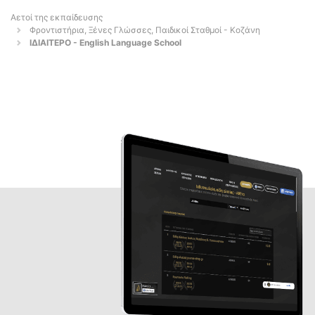
Αετοί της εκπαίδευσης
Φροντιστήρια, Ξένες Γλώσσες, Παιδικοί Σταθμοί - Κοζάνη
ΙΔΙΑΙΤΕΡΟ - English Language School