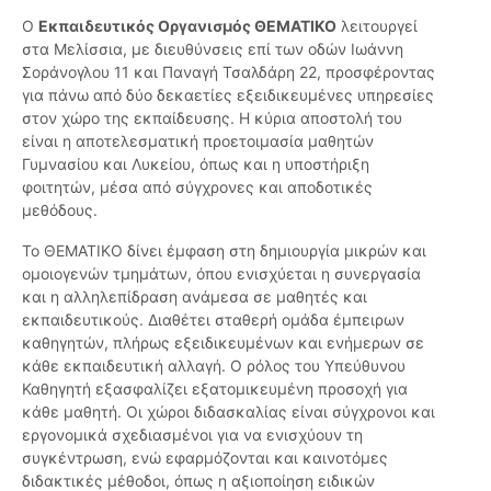
Ο
Εκπαιδευτικός Οργανισμός ΘΕΜΑΤΙΚΟ
λειτουργεί
στα Μελίσσια, με διευθύνσεις επί των οδών Ιωάννη
Σοράνογλου 11 και Παναγή Τσαλδάρη 22, προσφέροντας
για πάνω από δύο δεκαετίες εξειδικευμένες υπηρεσίες
στον χώρο της εκπαίδευσης. Η κύρια αποστολή του
είναι η αποτελεσματική προετοιμασία μαθητών
Γυμνασίου και Λυκείου, όπως και η υποστήριξη
φοιτητών, μέσα από σύγχρονες και αποδοτικές
μεθόδους.
Το ΘΕΜΑΤΙΚΟ δίνει έμφαση στη δημιουργία μικρών και
ομοιογενών τμημάτων, όπου ενισχύεται η συνεργασία
και η αλληλεπίδραση ανάμεσα σε μαθητές και
εκπαιδευτικούς. Διαθέτει σταθερή ομάδα έμπειρων
καθηγητών, πλήρως εξειδικευμένων και ενήμερων σε
κάθε εκπαιδευτική αλλαγή. Ο ρόλος του Υπεύθυνου
Καθηγητή εξασφαλίζει εξατομικευμένη προσοχή για
κάθε μαθητή. Οι χώροι διδασκαλίας είναι σύγχρονοι και
εργονομικά σχεδιασμένοι για να ενισχύουν τη
συγκέντρωση, ενώ εφαρμόζονται και καινοτόμες
διδακτικές μέθοδοι, όπως η αξιοποίηση ειδικών