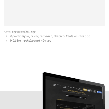
Αετοί της εκπαίδευσης
Φροντιστήρια, Ξένες Γλώσσες, Παιδικοί Σταθμοί - Έδεσσα
Η λέξις , φιλολογικό κέντρο