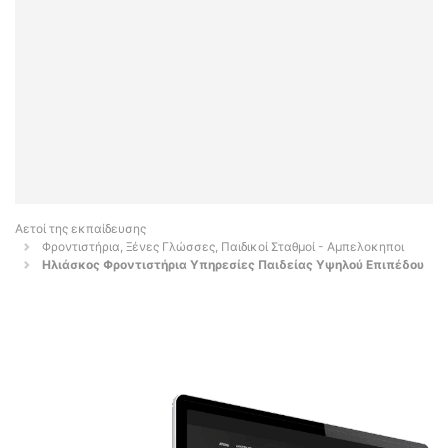
Αετοί της εκπαίδευσης
Φροντιστήρια, Ξένες Γλώσσες, Παιδικοί Σταθμοί - Αμπελοκηποι
Ηλιάσκος Φροντιστήρια Υπηρεσίες Παιδείας Υψηλού Επιπέδου