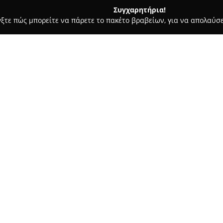
Συγχαρητήρια!
γξτε πώς μπορείτε να πάρετε το πακέτο βραβείων, για να απολαύσε
σσες, Παιδικοί Σταθμοί - Ορεστιάδα
Λογοθεραπεύτρια Ζήσια
ου
Σχετικά με την εταιρεία:
Το λογοθεραπευτικό κέντρο τη
προσφέρει εξειδικευμένες υπη
αξιολόγησης και της αποκατάσ
την ομιλία και την επικοινωνί
πανελλήνιου συλλόγου λογοπεδ
μεθόδους ώστε να ανταποκρίνετ
Στο κέντρο αναλαμβάνονται π
φωνολογικά προβλήματα, σύνδ
καθυστερήσεις και διαταραχές