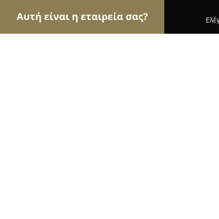
Αυτή είναι η εταιρεία σας?
Ελέ
Αετοί της εκπαίδευσης
Φροντιστήρια, Ξένες Γλώ
Λογοθεραπεύτρια Ζήσια Βασιλειάδ
8.7
(10)
Ορεστιάδα, Lepti
Εμφάνιση αριθμού τηλεφώνου