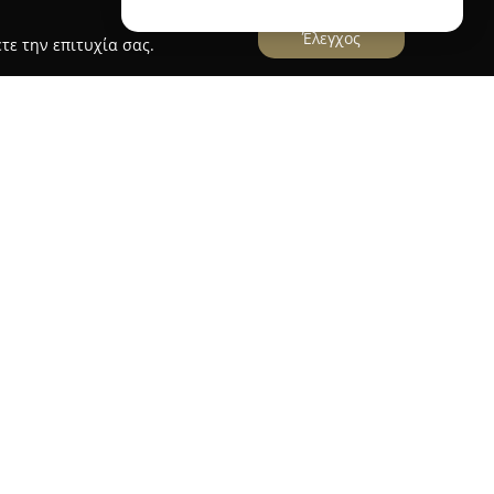
Έλεγχος
τε την επιτυχία σας.
 Βασιλειάδου
ς
Ζήσιας Βασιλειάδου
στην Ορεστιάδα
ρεσίες στον τομέα της πρόληψης, της
τασης διαταραχών που σχετίζονται με τον λόγο,
α. Η πτυχιούχος λογοθεραπεύτρια και μέλος του
ικών αξιοποιεί σύγχρονες θεραπευτικές
αι σε ποικίλες ανάγκες.
εριστατικά που αφορούν διαταραχές άρθρωσης,
ρομα, δυσκολίες στη μάθηση, γλωσσικές
 στην επικοινωνία. Ο χώρος είναι πλήρως