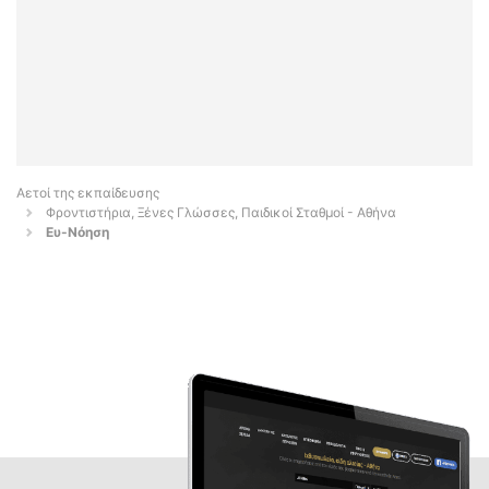
Αετοί της εκπαίδευσης
Φροντιστήρια, Ξένες Γλώσσες, Παιδικοί Σταθμοί - Αθήνα
Ευ-Νόηση