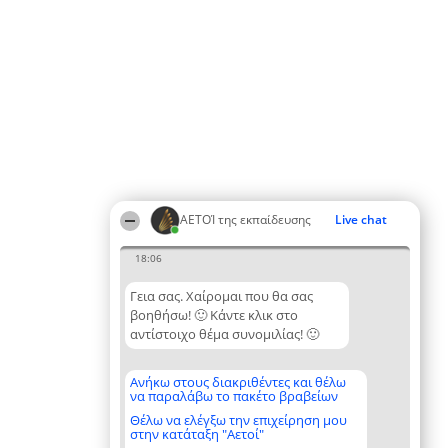
ΑΕΤΟΊ της εκπαίδευσης
Live chat
18:06
Γεια σας. Χαίρομαι που θα σας
βοηθήσω! 🙂 Κάντε κλικ στο
αντίστοιχο θέμα συνομιλίας! 🙂
Ανήκω στους διακριθέντες και θέλω
να παραλάβω το πακέτο βραβείων
Θέλω να ελέγξω την επιχείρηση μου
στην κατάταξη "Αετοί"