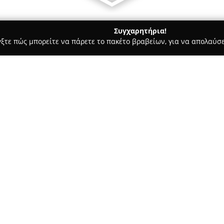
Συγχαρητήρια!
γξτε πώς μπορείτε να πάρετε το πακέτο βραβείων, για να απολαύσε
σσες, Παιδικοί Σταθμοί - Αθήνα
Εργαστήριο Σχεδίου και Ζω
ής Πασχάλης Μπαγιάος
Σχετικά με την εταιρεία:
Το
Εργαστήριο Σχεδίου και 
στα Άνω Πατήσια στην Αθήνα, 
εκπαιδευτικός χώρος γύρω από
του περιλαμβάνουν προετοιμα
Αρχιτεκτονικής, Γραφιστικής 
προγράμματα απευθύνονται επί
μάθηματα ελεύθερου και γραμμ
δημιουργικών δεξιοτήτων.