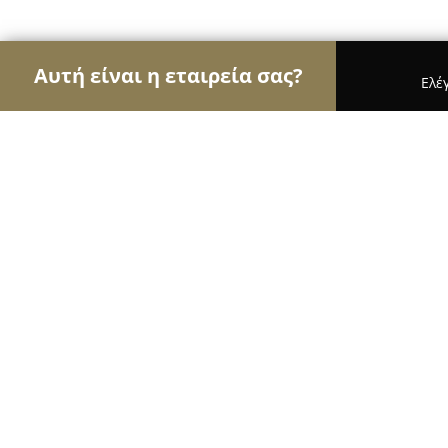
Αυτή είναι η εταιρεία σας?
Ελέ
Αετοί της εκπαίδευσης
Φροντιστήρια, Ξένες Γλώ
Εργαστήριο Σχεδίου και Ζωγραφικ
8.6
(8)
Αθήνα, Athens
Εμφάνιση αριθμού τηλεφώνου