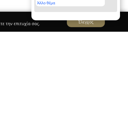
Άλλο θέμα
Έλεγχος
τε την επιτυχία σας.
γραφικής Πασχάλης Μπαγιάος
Ζωγραφικής Πασχάλης Μπαγιάος
, που βρίσκεται
αναγνωρίζεται ως ένας εξειδικευμένος
 το σχέδιο και τη ζωγραφική. Οι δραστηριότητές
σία για υποψήφιους σε Σχολές Καλών Τεχνών,
και Συντήρησης Αρχαιοτήτων, ενώ τα διαθέσιμα
σης σε εφήβους και ενήλικες, καλύπτοντας
ικού σχεδίου και ζωγραφικής για ανάπτυξη