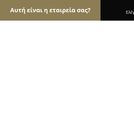
Αυτή είναι η εταιρεία σας?
Ελέ
Αετοί της εκπαίδευσης
Φροντιστήρια, Ξένες Γλώ
Εκπαιδευτικός Οργανισμός Παιδεί
10
(55)
Άργος, Μακαρίου 53
Εμφάνιση αριθμού τηλεφώνου