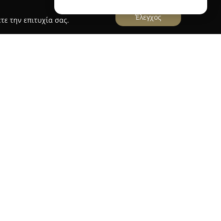
Έλεγχος
τε την επιτυχία σας.
αιδεία
αιδεία
στο Άργος λειτουργεί ως ένα σύγχρονο
μεγάλη εμπειρία και αφοσίωση στον
επίβλεψη του υπεύθυνου σπουδών Δημήτρη
 στοχεύει στη μετατροπή της εκπαιδευτικής
ένη εμπειρία για κάθε σπουδαστή.
υψηλά ποσοστά επιτυχίας των μαθητών,
ς εκπαιδευτικής του αντίληψης. Βασικό του
ιτουργία ολιγομελών τμημάτων, ενισχύοντας την
ι την προσαρμογή στις ιδιαίτερες ανάγκες των