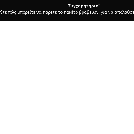
Συγχαρητήρια!
γξτε πώς μπορείτε να πάρετε το πακέτο βραβείων, για να απολαύσε
σσες, Παιδικοί Σταθμοί - Άργος
Εκπαιδευτικός Οργανισμός Π
α
Σχετικά με την εταιρεία:
Ο Εκπαιδευτικός Οργανισμός
Π
κέντρο μάθησης, διαθέτοντας 
εκπαιδευτικό χώρο. Υπό την 
Κολιατσόπουλου, ο οργανισμός
Δείτε περισσότερα >>
διαδικασίας σε μια ολοκληρωμ
Το Παιδεία ξεχωρίζει για τα 
αποτέλεσμα βασικών πτυχών τη
χαρακτηριστικό αποτελεί η λε
εξατομικευμένη διδασκαλία κα