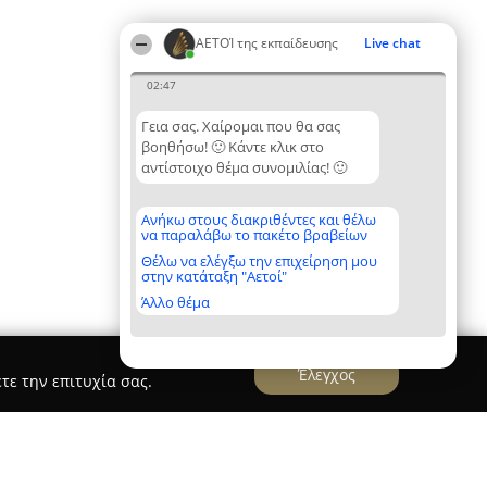
ΑΕΤΟΊ της εκπαίδευσης
Live chat
02:47
Γεια σας. Χαίρομαι που θα σας
βοηθήσω! 🙂 Κάντε κλικ στο
αντίστοιχο θέμα συνομιλίας! 🙂
Ανήκω στους διακριθέντες και θέλω
να παραλάβω το πακέτο βραβείων
Θέλω να ελέγξω την επιχείρηση μου
στην κατάταξη "Αετοί"
Άλλο θέμα
Έλεγχος
τε την επιτυχία σας.
ανεπιστημιακό