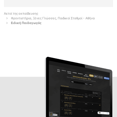
Αετοί της εκπαίδευσης
Φροντιστήρια, Ξένες Γλώσσες, Παιδικοί Σταθμοί - Αθήνα
Ειδική Παιδαγωγός