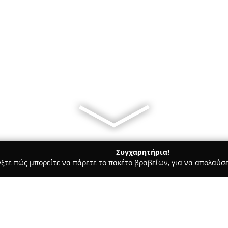
Συγχαρητήρια!
γξτε πώς μπορείτε να πάρετε το πακέτο βραβείων, για να απολαύσε
σσες, Παιδικοί Σταθμοί - Αθήνα
Ε. Αθανασοπούλου Κέντρο Μ