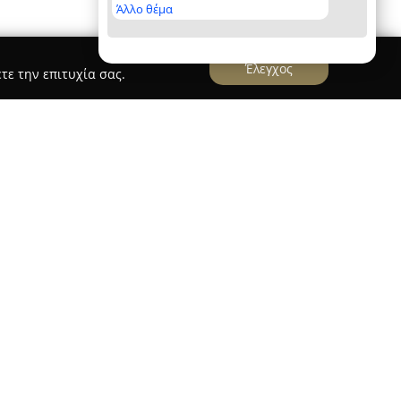
Άλλο θέμα
Έλεγχος
τε την επιτυχία σας.
ιρηματικής Ανάπτυξης
χειρηματικής Ανάπτυξης
αποτελεί οργανισμό
 το 2006, εστιάζοντας στην εκπαίδευση και την
. Έχει ως βασικό αντικείμενο την επαγγελματική
κού, καθώς και την υποστήριξη επιχειρήσεων
ηρεσιών. Σε αυτές τις υπηρεσίες
τούμενα προγράμματα κατάρτισης για
 mentoring, μαζί με τη διαδικασία εύρεσης,
ελεχών.