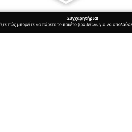
Συγχαρητήρια!
γξτε πώς μπορείτε να πάρετε το πακέτο βραβείων, για να απολαύσε
σσες, Παιδικοί Σταθμοί - Αθήνα
Διαβαλκανικό Κέντρο Επιχε
ικής Ανάπτυξης
Σχετικά με την εταιρεία:
Το
Διαβαλκανικό Κέντρο Επι
που λειτουργεί στην Αθήνα από
επιχειρηματική συμβουλευτική
κατάρτιση ανθρώπινου δυναμι
μέσω ενός ευρέος φάσματος υπ
συμπεριλαμβάνονται τα επιδο
εργαζόμενους και ανέργους, το
αξιολόγησης και ανάπτυξης στ