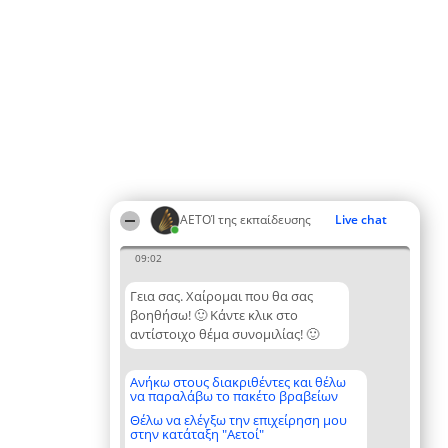
ΑΕΤΟΊ της εκπαίδευσης
Live chat
09:02
Γεια σας. Χαίρομαι που θα σας
βοηθήσω! 🙂 Κάντε κλικ στο
αντίστοιχο θέμα συνομιλίας! 🙂
Ανήκω στους διακριθέντες και θέλω
να παραλάβω το πακέτο βραβείων
Θέλω να ελέγξω την επιχείρηση μου
στην κατάταξη "Αετοί"