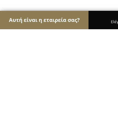
Αυτή είναι η εταιρεία σας?
Ελέ
Αετοί της εκπαίδευσης
Φροντιστήρια, Ξένες Γλώ
Διαβαλκανικό Κέντρο Επιχειρηματ
8.1
(112)
Αθήνα, Athens
Εμφάνιση αριθμού τηλεφώνου