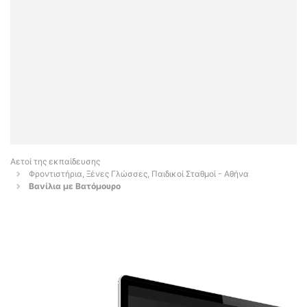
Αετοί της εκπαίδευσης
Φροντιστήρια, Ξένες Γλώσσες, Παιδικοί Σταθμοί - Αθήνα
Βανίλια με Βατόμουρο