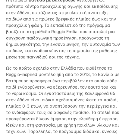
πρότυπο κέντρο προσχολικής αγωγής και εκπαίδευσης
στην Αθήνα, εστιάζοντας στην ολιστική ανάπτυξη
παιδιών από τις πρώτες βρεφικές ηλικίες έως και την
προσχολική φάση. Το εκπαιδευτικό της πρόγραμμα
βασίζεται στη μέθοδο Reggio Emilia, που αποτελεί μια
σύγχρονη παιδαγωγική προσέγγιση, προάγοντας τη
δημιουργικότητα, την ενσυναίσθηση, την αυτονομία των
παιδιών, και αναδεικνύοντας τη σημασία της μάθησης
μέσω του παιχνιδιού και της τέχνης.
Ως το πρώτο σχολείο στην Ελλάδα που υιοθέτησε το
Reggio-inspired μοντέλο ήδη από το 2013, το Βανίλια με
Βατόμουρο προσφέρει ένα περιβάλλον στο οποίο κάθε
παιδί ενθαρρύνεται να εξερευνήσει τον εαυτό του και
το γύρω κόσμο. Οι εγκαταστάσεις της Καλλιφρονά 65
στην Αθήνα είναι ειδικά σχεδιασμένες ώστε τα παιδιά,
ηλικίας 0-3 ετών, να αναπτύσσουν την περιέργεια και
το ενδιαφέρον τους σε ασφαλές πλαίσιο. Τα ατελιέ που
προσφέρονται δίνουν έμφαση στην ελεύθερη έκφραση
ιδεών και στη φαντασία, με χρήση ποικίλων υλικών και
τεχνικών. Παράλληλα, το πρόγραμμα διδάσκει έννοιες