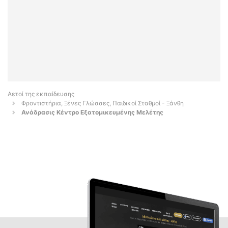
Αετοί της εκπαίδευσης
Φροντιστήρια, Ξένες Γλώσσες, Παιδικοί Σταθμοί - Ξάνθη
Ανάδρασις Κέντρο Εξατομικευμένης Μελέτης