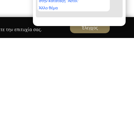
στην κατάταξη "Αετοί"
Άλλο θέμα
Έλεγχος
τε την επιτυχία σας.
ς
σσότοπος
λειτουργεί στην Πάτρα, με
 23 και Ρόδου 90, και εξειδικεύεται στην παροχή
εκμάθησης ξένων γλωσσών για παιδιά, εφήβους
 προσφέρει διδασκαλία Αγγλικών, Γαλλικών,
ύπτοντας έτσι ένα ευρύ φάσμα μαθησιακών
 προετοιμασία για πιστοποιήσεις στην Αγγλική