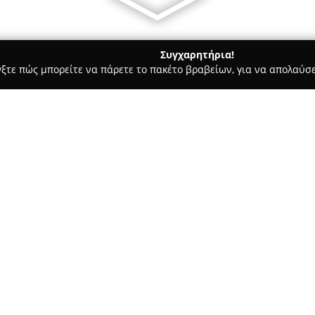
Συγχαρητήρια!
γξτε πώς μπορείτε να πάρετε το πακέτο βραβείων, για να απολαύσε
σσες, Παιδικοί Σταθμοί - Πατρα
Αγγλικά Πάτρα Γλωσσότοπο
Σχετικά με την εταιρεία:
Το κέντρο ξένων γλωσσών
Γλω
διευθύνσεις στις οδούς Χανίων
εκπαιδευτικών προγραμμάτων 
και ενήλικες. Το φροντιστήριο
Δείτε περισσότερα >>
Γερμανικών και Ιταλικών, καλ
αναγκών.
Ιδιαίτερη έμφαση δίνεται στην