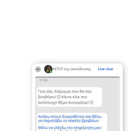
ΑΕΤΟΊ της εκπαίδευσης
Live chat
11:59
Γεια σας. Χαίρομαι που θα σας
βοηθήσω! 🙂 Κάντε κλικ στο
αντίστοιχο θέμα συνομιλίας! 🙂
Ανήκω στους διακριθέντες και θέλω
να παραλάβω το πακέτο βραβείων
Θέλω να ελέγξω την επιχείρηση μου