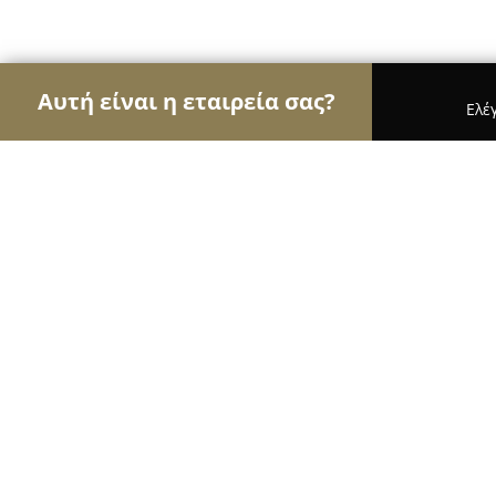
Αυτή είναι η εταιρεία σας?
Ελέ
Αετοί της εκπαίδευσης
Φροντιστήρια, Ξένες Γλώ
Αγγλικά Πάτρα Γλωσσότοπος
10
(321)
Πατρα, Χανίων 23