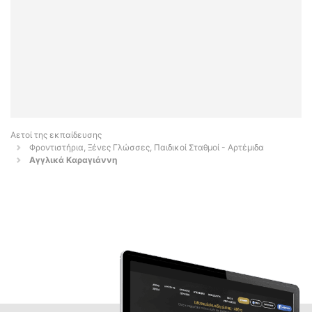
Αετοί της εκπαίδευσης
Φροντιστήρια, Ξένες Γλώσσες, Παιδικοί Σταθμοί - Αρτέμιδα
Αγγλικά Καραγιάννη