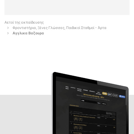
Αετοί της εκπαίδευσης
Φροντιστήρια, Ξένες Γλώσσες, Παιδικοί Σταθμοί - Άρτα
Αγγλικα Βαζουρα