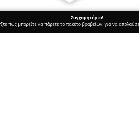
Συγχαρητήρια!
γξτε πώς μπορείτε να πάρετε το πακέτο βραβείων, για να απολαύσε
σσες, Παιδικοί Σταθμοί - Κορυδαλλός
ΑΤΜΑΤΖΙΔΟΥ, Μ. Ι., Ε.Π.Ε
Σχετικά με την εταιρεία:
Η
EUROLINGUA ΑΤΜΑΤΖΙΔΟΥ
γλωσσών στον Κορυδαλλό, παρ
γλωσσών υψηλής ποιότητας. Τ
όπως Αγγλικά, Γαλλικά, Γερμανι
Δείτε περισσότερα >>
ξενόγλωσσους, απευθυνόμενο σ
Η διδασκαλία χαρακτηρίζεται
Νευρογλωσσικός Προγραμματισ
συγκέντρωσης, μνήμης και αυτ