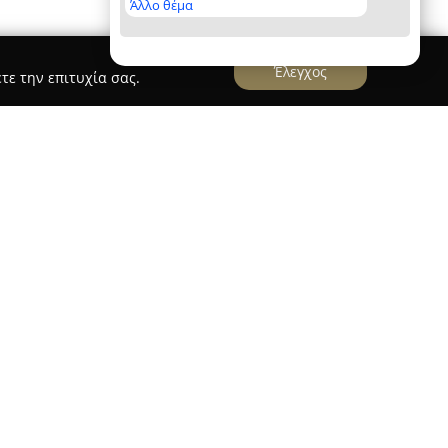
Άλλο θέμα
Έλεγχος
τε την επιτυχία σας.
.
λειτουργεί ως αναγνωρισμένο κέντρο ξένων
έχοντας ολοκληρωμένες υπηρεσίες εκμάθησης
ο κέντρο καλύπτει ένα ευρύ φάσμα γλωσσών,
κά, Ισπανικά, Ιταλικά, Ρωσικά και Ελληνικά για
ε παιδιά, εφήβους αλλά και ενήλικες.
 από την εφαρμογή σύγχρονων μεθόδων, όπως ο
μός (NLP), που στοχεύουν στην ενίσχυση
οπεποίθησης των μαθητών. Για τη διδασκαλία