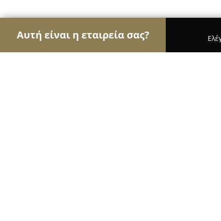
Αυτή είναι η εταιρεία σας?
Ελέ
Αετοί της εκπαίδευσης
Φροντιστήρια, Ξένες Γλώ
ΑΤΜΑΤΖΙΔΟΥ, Μ. Ι., Ε.Π.Ε.
8.5
(6)
Κορυδαλλός, Αγίου Νικολάου