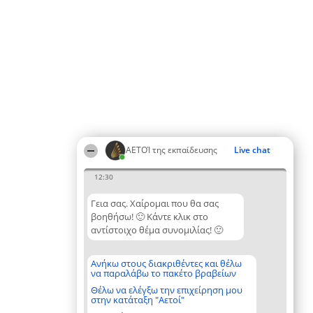
ΑΕΤΟΊ της εκπαίδευσης
Live chat
12:30
Γεια σας. Χαίρομαι που θα σας
βοηθήσω! 🙂 Κάντε κλικ στο
αντίστοιχο θέμα συνομιλίας! 🙂
Ανήκω στους διακριθέντες και θέλω
να παραλάβω το πακέτο βραβείων
Θέλω να ελέγξω την επιχείρηση μου
στην κατάταξη "Αετοί"