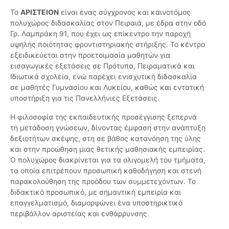
Το
ΑΡΙΣΤΕΙΟΝ
είναι ένας σύγχρονος και καινοτόμος
πολυχώρος διδασκαλίας στον Πειραιά, με έδρα στην οδό
Γρ. Λαμπράκη 91, που έχει ως επίκεντρο την παροχή
υψηλής ποιότητας φροντιστηριακής στήριξης. Το κέντρο
εξειδικεύεται στην προετοιμασία μαθητών για
εισαγωγικές εξετάσεις σε Πρότυπα, Πειραματικά και
Ιδιωτικά σχολεία, ενώ παρέχει ενισχυτική διδασκαλία
σε μαθητές Γυμνασίου και Λυκείου, καθώς και εντατική
υποστήριξη για τις Πανελλήνιες Εξετάσεις.
Η φιλοσοφία της εκπαιδευτικής προσέγγισης ξεπερνά
τη μετάδοση γνώσεων, δίνοντας έμφαση στην ανάπτυξη
δεξιοτήτων σκέψης, στη σε βάθος κατανόηση της ύλης
και στην προώθηση μιας θετικής μαθησιακής εμπειρίας.
Ο πολυχώρος διακρίνεται για τα ολιγομελή του τμήματα,
τα οποία επιτρέπουν προσωπική καθοδήγηση και στενή
παρακολούθηση της προόδου των συμμετεχόντων. Το
διδακτικό προσωπικό, με σημαντική εμπειρία και
επαγγελματισμό, διαμορφώνει ένα υποστηρικτικό
περιβάλλον αριστείας και ενθάρρυνσης.