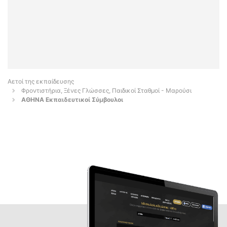
Αετοί της εκπαίδευσης
Φροντιστήρια, Ξένες Γλώσσες, Παιδικοί Σταθμοί - Μαρούσι
ΑΘΗΝΑ Εκπαιδευτικοί Σύμβουλοι