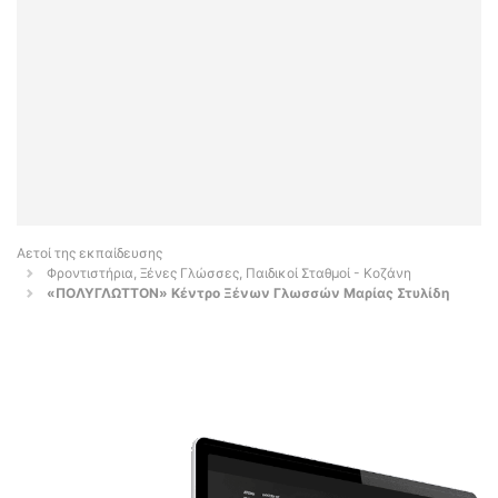
Αετοί της εκπαίδευσης
Φροντιστήρια, Ξένες Γλώσσες, Παιδικοί Σταθμοί - Κοζάνη
«ΠΟΛΥΓΛΩΤΤΟΝ» Κέντρο Ξένων Γλωσσών Μαρίας Στυλίδη