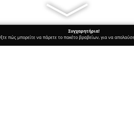
Συγχαρητήρια!
γξτε πώς μπορείτε να πάρετε το πακέτο βραβείων, για να απολαύσε
σσες, Παιδικοί Σταθμοί - Πατρα
Dimos Zitouniatis - IELTS TOE
roficiency
Σχετικά με την εταιρεία:
Το εκπαιδευτικό κέντρο
Dimos 
εξειδικεύεται στην προετοιμασ
πιστοποιήσεις στην Πάτρα. Δι
εκπαιδευτικό τομέα, παρέχει π
Δείτε περισσότερα >>
GMAT, GRE, καθώς και για τις π
γλώσσα. Οι εκπαιδευτές του κ