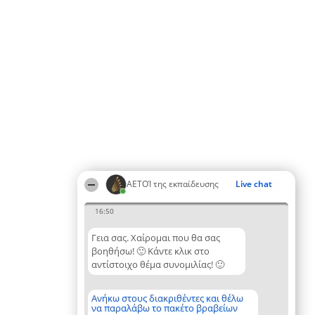
ΑΕΤΟΊ της εκπαίδευσης
Live chat
16:50
Γεια σας. Χαίρομαι που θα σας
βοηθήσω! 🙂 Κάντε κλικ στο
αντίστοιχο θέμα συνομιλίας! 🙂
Ανήκω στους διακριθέντες και θέλω
να παραλάβω το πακέτο βραβείων