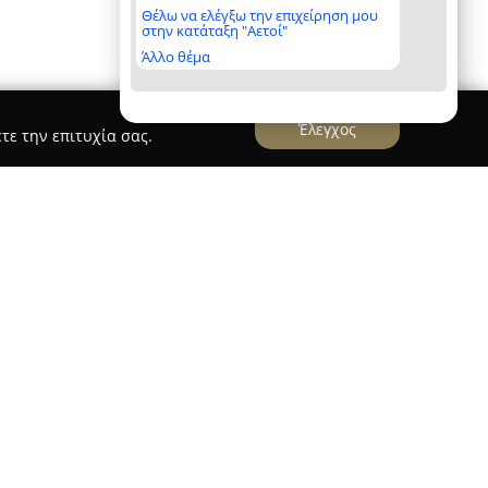
Θέλω να ελέγξω την επιχείρηση μου
στην κατάταξη "Αετοί"
Άλλο θέμα
Έλεγχος
τε την επιτυχία σας.
FL & Proficiency
Zitouniatis - IELTS TOEFL & Proficiency
ία για διεθνείς εξετάσεις και ακαδημαϊκές
αθέτοντας εμπειρία άνω των είκοσι ετών στον
λήρη κατάρτιση για εξετάσεις όπως IELTS, TOEFL,
ιστοποιήσεις Proficiency και B2 στην αγγλική
έντρου χαρακτηρίζονται από μητρική γνώση της