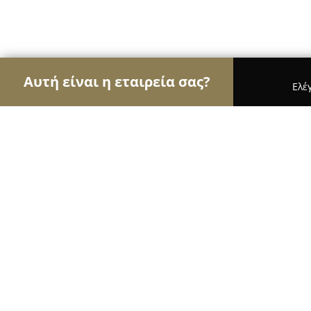
Αυτή είναι η εταιρεία σας?
Ελέ
Αετοί της εκπαίδευσης
Φροντιστήρια, Ξένες Γλώ
Dimos Zitouniatis - IELTS TOEFL & P
10
(94)