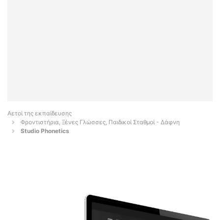
Αετοί της εκπαίδευσης
Φροντιστήρια, Ξένες Γλώσσες, Παιδικοί Σταθμοί - Δάφνη
Studio Phonetics