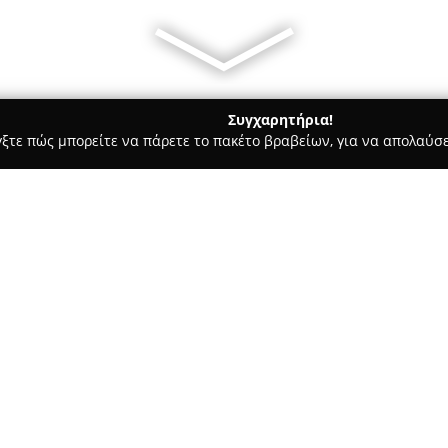
Συγχαρητήρια!
γξτε πώς μπορείτε να πάρετε το πακέτο βραβείων, για να απολαύσε
σσες, Παιδικοί Σταθμοί - Ρεθυμνο
Space Dance Academy
Σχετικά με την εταιρεία:
Η
Space Dance Academy
που β
εκπαιδευτικό κέντρο αφιερωμέ
πλούσιο πρόγραμμα μαθημάτων 
σύγχρονες εγκαταστάσεις της 
γνωρίσουν πολλούς χορευτικού