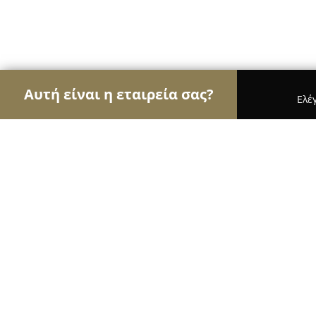
Αυτή είναι η εταιρεία σας?
Ελέ
Αετοί της εκπαίδευσης
Φροντιστήρια, Ξένες Γλώ
Space Dance Academy
8.6
(12)