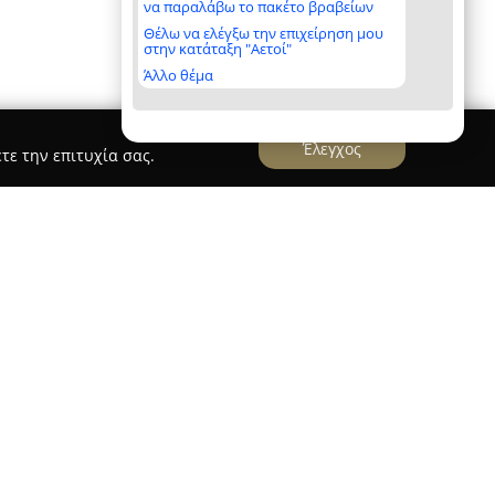
να παραλάβω το πακέτο βραβείων
Θέλω να ελέγξω την επιχείρηση μου
στην κατάταξη "Αετοί"
Άλλο θέμα
Έλεγχος
τε την επιτυχία σας.
ρίσκεται στο Ρέθυμνο αποτελεί ένα ενεργό
νο στην τέχνη του χορού, προσφέροντας ένα
για διάφορα είδη και ηλικιακές ομάδες. Οι
δίνουν στους μαθητές τη δυνατότητα να
ς ρυθμούς, από τα παραδοσιακά έως τα πιο