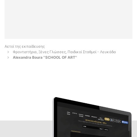
Αετοί της εκπαίδευσης
Φροντιστήρια, Ξένες Γλώσσες, Παιδικοί Σταθμοί - Λευκάδα
Alexandra Boura ''SCHOOL OF ART''