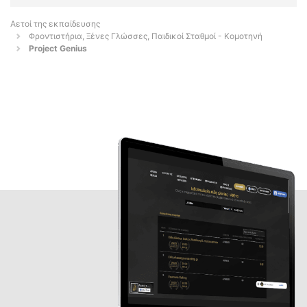
Αετοί της εκπαίδευσης
Φροντιστήρια, Ξένες Γλώσσες, Παιδικοί Σταθμοί - Κομοτηνή
Project Genius