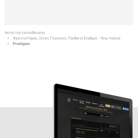
Αετοί της εκπαίδευσης
Φροντιστήρια, Ξένες Γλώσσες, Παιδικοί Σταθμοί - Άνω Λιόσια
Prodigies