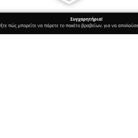
Συγχαρητήρια!
γξτε πώς μπορείτε να πάρετε το πακέτο βραβείων, για να απολαύσε
σσες, Παιδικοί Σταθμοί - Καλλονη
OxygenAcademy
Σχετικά με την εταιρεία:
Το
OxygenAcademy
στη Μυτιλ
Δημιουργικής Απασχόλησης Παι
ηλικίας από 5 έως 12 ετών. Η 
μέσω του παιχνιδιού, προσφέ
Δείτε περισσότερα >>
ενθαρρύνουν τη δημιουργικότη
αξιοποίηση του ελεύθερου χρό
αναπτύσσουν τις γνώσεις τους