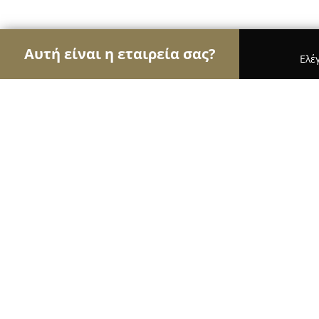
Αυτή είναι η εταιρεία σας?
Ελέ
Αετοί της εκπαίδευσης
Φροντιστήρια, Ξένες Γλώ
OxygenAcademy
8.1
(13)
Καλλονη, Mytilene