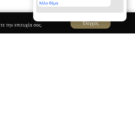
Άλλο θέμα
Έλεγχος
τε την επιτυχία σας.
ήνη λειτουργεί ως ένα σύγχρονο Κέντρο
διών (ΚΔΑΠ), εξυπηρετώντας παιδιά σχολικής
κεντρική του φιλοσοφία στηρίζεται στη μάθηση
ροντας ένα ευρύ φάσμα δραστηριοτήτων που
τα, τη φαντασία και την παραγωγική
νου. Μέσα από αυτό το περιβάλλον, τα παιδιά
 με τη βοήθεια της διερευνητικής μάθησης.