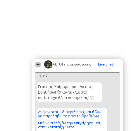
ΑΕΤΟΊ της εκπαίδευσης
Live chat
11:40
Γεια σας. Χαίρομαι που θα σας
βοηθήσω! 🙂 Κάντε κλικ στο
αντίστοιχο θέμα συνομιλίας! 🙂
Ανήκω στους διακριθέντες και θέλω
να παραλάβω το πακέτο βραβείων
Θέλω να ελέγξω την επιχείρηση μου
στην κατάταξη "Αετοί"