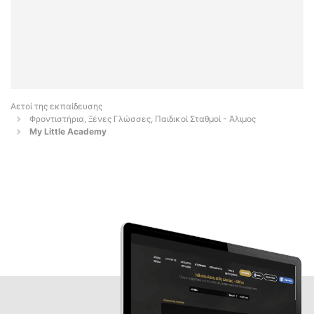
Αετοί της εκπαίδευσης
Φροντιστήρια, Ξένες Γλώσσες, Παιδικοί Σταθμοί - Άλιμος
My Little Academy