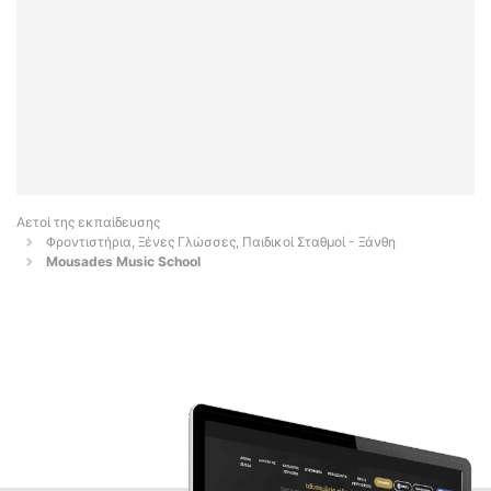
Αετοί της εκπαίδευσης
Φροντιστήρια, Ξένες Γλώσσες, Παιδικοί Σταθμοί - Ξάνθη
Mousades Music School