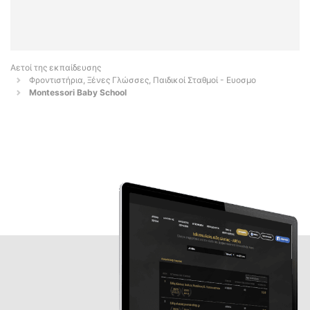
Αετοί της εκπαίδευσης
Φροντιστήρια, Ξένες Γλώσσες, Παιδικοί Σταθμοί - Ευοσμο
Montessori Baby School