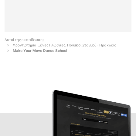
Αετοί της εκπαίδευσης
Φροντιστήρια, Ξένες Γλώσσες, Παιδικοί Σταθμοί - Ηρακλειο
Make Your Move Dance School