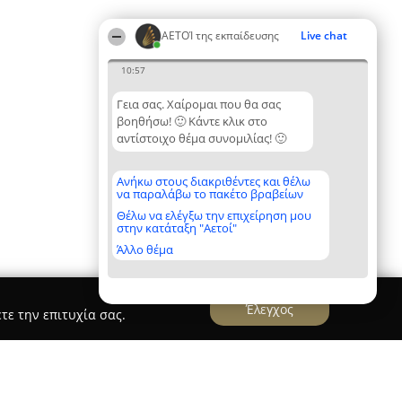
ΑΕΤΟΊ της εκπαίδευσης
Live chat
10:57
Γεια σας. Χαίρομαι που θα σας
βοηθήσω! 🙂 Κάντε κλικ στο
αντίστοιχο θέμα συνομιλίας! 🙂
Ανήκω στους διακριθέντες και θέλω
να παραλάβω το πακέτο βραβείων
Θέλω να ελέγξω την επιχείρηση μου
στην κατάταξη "Αετοί"
Άλλο θέμα
Έλεγχος
τε την επιτυχία σας.