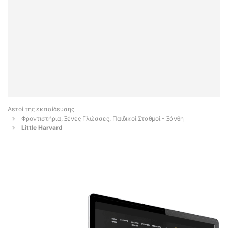
Αετοί της εκπαίδευσης
Φροντιστήρια, Ξένες Γλώσσες, Παιδικοί Σταθμοί - Ξάνθη
Little Harvard