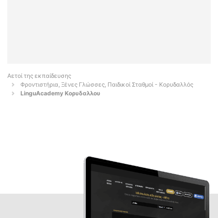
Αετοί της εκπαίδευσης
Φροντιστήρια, Ξένες Γλώσσες, Παιδικοί Σταθμοί - Κορυδαλλός
LinguAcademy Κορυδαλλου