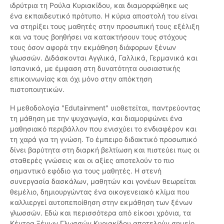
ιδρύτρια τη Ρούλα Κυριακίδου, και διαμορφώθηκε ως
ένα εκπαιδευτικό πρότυπο. Η κύρια αποστολή του είναι
να στηρίξει τους μαθητές στην προσωπική τους εξέλιξη
και να τους βοηθήσει να κατακτήσουν τους στόχους
τους όσον αφορά την εκμάθηση διάφορων ξένων
γλωσσών. Διδάσκονται Αγγλικά, Γαλλικά, Γερμανικά και
Ισπανικά, με έμφαση στη δυνατότητα ουσιαστικής
επικοινωνίας και όχι μόνο στην απόκτηση
πιστοποιητικών.
Η μεθοδολογία "Edutainment" υιοθετείται, παντρεύοντας
τη μάθηση με την ψυχαγωγία, και διαμορφώνει ένα
μαθησιακό περιβάλλον που ενισχύει το ενδιαφέρον και
τη χαρά για τη γνώση. Το έμπειρο διδακτικό προσωπικό
δίνει βαρύτητα στη διαρκή βελτίωση και πιστεύει πως οι
σταθερές γνώσεις και οι αξίες αποτελούν το πιο
σημαντικό εφόδιο για τους μαθητές. Η στενή
συνεργασία δασκάλων, μαθητών και γονέων θεωρείται
θεμέλιο, δημιουργώντας ένα οικογενειακό κλίμα που
καλλιεργεί αυτοπεποίθηση στην εκμάθηση των ξένων
γλωσσών. Εδώ και περισσότερα από είκοσι χρόνια, τα
Κέντρα Ξένων Γλωσσών Κυριακίδου αποτελούν σημείο