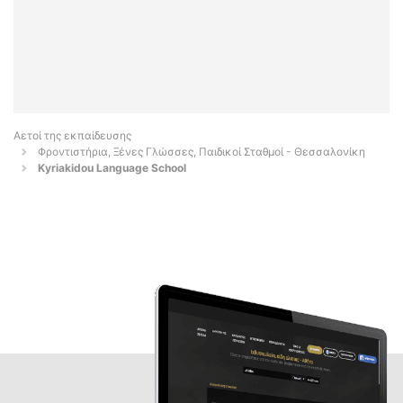
Αετοί της εκπαίδευσης
Φροντιστήρια, Ξένες Γλώσσες, Παιδικοί Σταθμοί - Θεσσαλονίκη
Kyriakidou Language School