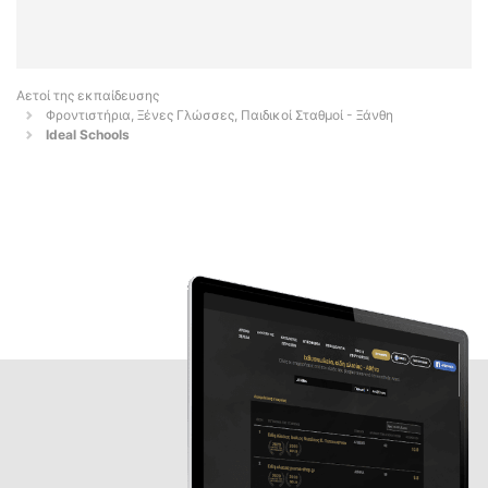
Αετοί της εκπαίδευσης
Φροντιστήρια, Ξένες Γλώσσες, Παιδικοί Σταθμοί - Ξάνθη
Ideal Schools