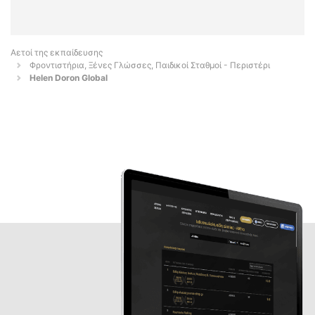
Αετοί της εκπαίδευσης
Φροντιστήρια, Ξένες Γλώσσες, Παιδικοί Σταθμοί - Περιστέρι
Helen Doron Global