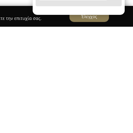
Έλεγχος
τε την επιτυχία σας.
ροτείται ως ένας αναγνωρισμένος χώρος
ιδασκαλίας στην Κω, με έμφαση στην προσφορά
εσιών στον τομέα των καλλιτεχνικών τεχνών.
τέχνιδας Μαρίας Βαμβακούση, ο χώρος παρέχει
φίας και δημιουργικής χειροτεχνίας, τα οποία
άθε ηλικίας. Η τοποθεσία του στη διασταύρωση
μύλου προσφέρει ένα κεντρικό σημείο για
λίξουν τις καλλιτεχνικές δεξιότητές τους και να
τους μέσω της τέχνης.