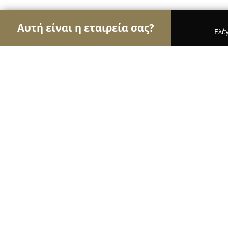
Αυτή είναι η εταιρεία σας?
Ελέ
Αετοί της εκπαίδευσης
Φροντιστήρια, Ξένες Γλώ
fridArt kos
9.4
(26)
Κώς, Μακρυγιάννη, Xαρμύλου και
Εμφάνιση αριθμού τηλεφώνου