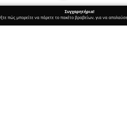
Συγχαρητήρια!
γξτε πώς μπορείτε να πάρετε το πακέτο βραβείων, για να απολαύσε
σσες, Παιδικοί Σταθμοί - Κώς
fridArt kos
Σχετικά με την εταιρεία:
Το εργαστήριο
fridArt kos
συγκ
εικαστικής δημιουργίας και δ
ποιοτικών εκπαιδευτικών υπηρ
Υπό την καθοδήγηση της καλλι
μαθήματα ζωγραφικής, αγιογρα
απευθύνονται σε ανθρώπους κ
των οδών Μακρυγιάννη και Χαρ
εκείνους που επιδιώκουν να εξε
ενισχύσουν την αυτοέκφρασή 