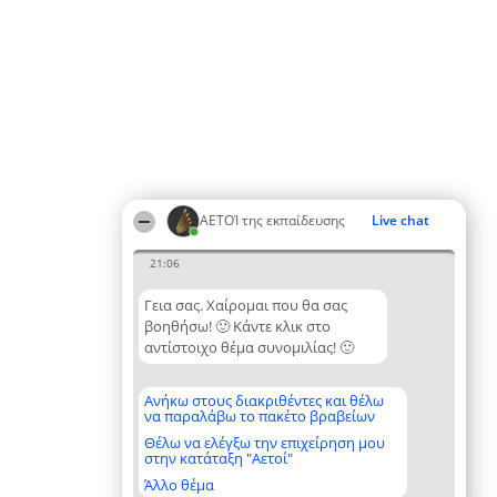
ΑΕΤΟΊ της εκπαίδευσης
Live chat
21:06
Γεια σας. Χαίρομαι που θα σας
βοηθήσω! 🙂 Κάντε κλικ στο
αντίστοιχο θέμα συνομιλίας! 🙂
Ανήκω στους διακριθέντες και θέλω
να παραλάβω το πακέτο βραβείων
Θέλω να ελέγξω την επιχείρηση μου
στην κατάταξη "Αετοί"
Άλλο θέμα