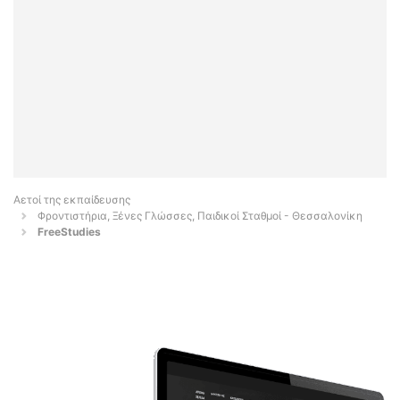
Αετοί της εκπαίδευσης
Φροντιστήρια, Ξένες Γλώσσες, Παιδικοί Σταθμοί - Θεσσαλονίκη
FreeStudies