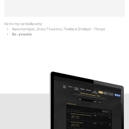
Αετοί της εκπαίδευσης
Φροντιστήρια, Ξένες Γλώσσες, Παιδικοί Σταθμοί - Πατρα
Eυ..γνωσία