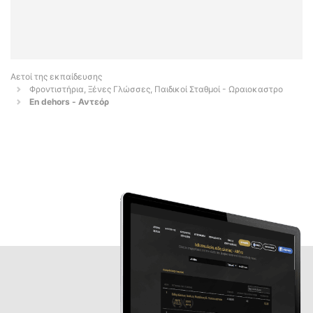
Αετοί της εκπαίδευσης
Φροντιστήρια, Ξένες Γλώσσες, Παιδικοί Σταθμοί - Ωραιοκαστρο
En dehors - Αντεόρ