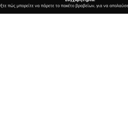
γξτε πώς μπορείτε να πάρετε το πακέτο βραβείων, για να απολαύσε
σσες, Παιδικοί Σταθμοί - Περιστέρι
Diodos - Φροντιστήριο Α
Σχετικά με την εταιρεία:
Το
Φροντιστήριο Αγγλικών Δ
περιοχή του Περιστερίου, έχει
αγγλικών. Χαρακτηρίζεται ως ε
διαθέτει πλήρη προγράμματα μ
των σπουδαστών. Η προσήλωσ
εκπαιδευτικών υπηρεσιών έχει
το φροντιστήριο λαμβάνει εξαι
Η φήμη του επιβεβαιώνει την 
μεθόδων, αλλά και την αφοσίω
στόχους τους. Στο φροντιστήρ