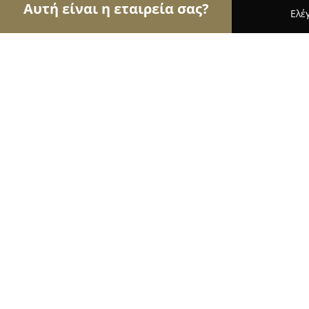
Αυτή είναι η εταιρεία σας?
Ελέ
Αετοί της εκπαίδευσης
Φροντιστήρια, Ξένες Γλώ
Diodos - Φροντιστήριο Αγγλικών
8.5
(5)
Περιστέρι, Δελφών 87
Εμφάνιση αριθμού τηλεφώνου