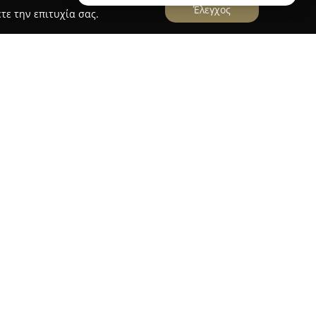
Έλεγχος
τε την επιτυχία σας.
γγλικών
ίοδος
, που βρίσκεται στην οδό Δελφών 87 στην
 εδραιωθεί ως ένα αξιόπιστο κέντρο εκμάθησης
ξειδικευμένο εκπαιδευτικό ίδρυμα, το οποίο
ε στόχο την ενίσχυση της γλωσσικής ικανότητας
η του στη διασφάλιση υψηλού επιπέδου
 αναγνωριστεί από την τοπική κοινότητα, καθώς
ρετικές αξιολογήσεις από τους μαθητές.
αποτελεσματικότητα των εκπαιδευτικών του
ση του στο να επιτυγχάνουν οι σπουδαστές τους
ιο Αγγλικών Δίοδος δίνεται έμφαση τόσο στην