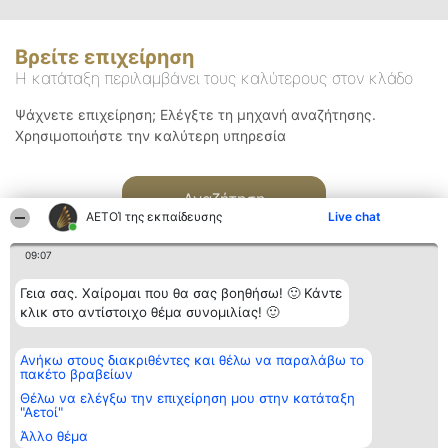
Βρείτε επιχείρηση
Η κατάταξη περιλαμβάνει τους καλύτερους στον κλάδο
Ψάχνετε επιχείρηση; Ελέγξτε τη μηχανή αναζήτησης.
Χρησιμοποιήστε την καλύτερη υπηρεσία
Αναζήτηση
ΑΕΤΟΊ της εκπαίδευσης
Live chat
09:07
Γεια σας. Χαίρομαι που θα σας βοηθήσω! 🙂 Κάντε
κλικ στο αντίστοιχο θέμα συνομιλίας! 🙂
Διοργανωτής της
Κατάταξη
Επικοινωνία
Ανήκω στους διακριθέντες και θέλω να παραλάβω το
κατάταξης
Διακριθέντες
Επικοινωνία
πακέτο βραβείων
BEAUTIFUL COMPANY
Λίστα όλων
Μονοπρόσωπη ΙΚΕ
των
Θέλω να ελέγξω την επιχείρηση μου στην κατάταξη
ΤΗΛ. ΕΠΙΚΟΙΝΩΝΙΑΣ:
διακριθέντων
"Αετοί"
2104128019
Μεθοδολογία
Άλλο θέμα
email:
Όροι &