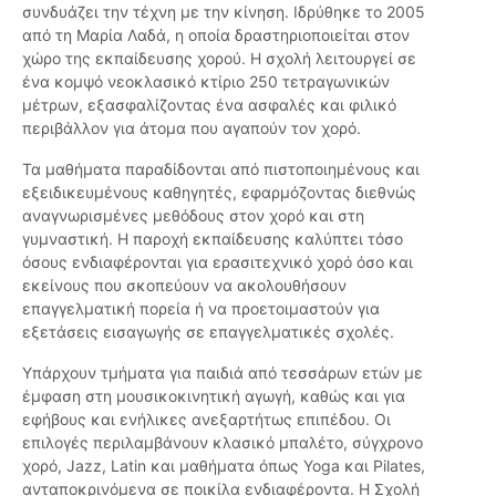
συνδυάζει την τέχνη με την κίνηση. Ιδρύθηκε το 2005
από τη Μαρία Λαδά, η οποία δραστηριοποιείται στον
χώρο της εκπαίδευσης χορού. Η σχολή λειτουργεί σε
ένα κομψό νεοκλασικό κτίριο 250 τετραγωνικών
μέτρων, εξασφαλίζοντας ένα ασφαλές και φιλικό
περιβάλλον για άτομα που αγαπούν τον χορό.
Τα μαθήματα παραδίδονται από πιστοποιημένους και
εξειδικευμένους καθηγητές, εφαρμόζοντας διεθνώς
αναγνωρισμένες μεθόδους στον χορό και στη
γυμναστική. Η παροχή εκπαίδευσης καλύπτει τόσο
όσους ενδιαφέρονται για ερασιτεχνικό χορό όσο και
εκείνους που σκοπεύουν να ακολουθήσουν
επαγγελματική πορεία ή να προετοιμαστούν για
εξετάσεις εισαγωγής σε επαγγελματικές σχολές.
Υπάρχουν τμήματα για παιδιά από τεσσάρων ετών με
έμφαση στη μουσικοκινητική αγωγή, καθώς και για
εφήβους και ενήλικες ανεξαρτήτως επιπέδου. Οι
επιλογές περιλαμβάνουν κλασικό μπαλέτο, σύγχρονο
χορό, Jazz, Latin και μαθήματα όπως Yoga και Pilates,
ανταποκρινόμενα σε ποικίλα ενδιαφέροντα. Η Σχολή