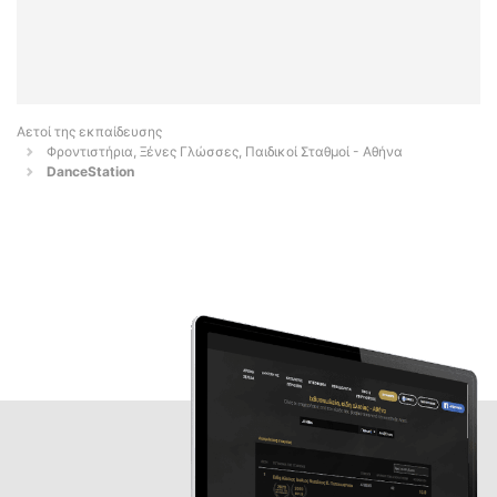
Αετοί της εκπαίδευσης
Φροντιστήρια, Ξένες Γλώσσες, Παιδικοί Σταθμοί - Αθήνα
DanceStation